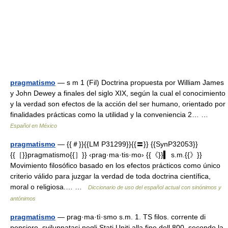
pragmatismo
— s m 1 (Fil) Doctrina propuesta por William James
y John Dewey a finales del siglo XIX, según la cual el conocimiento
y la verdad son efectos de la acción del ser humano, orientado por
finalidades prácticas como la utilidad y la conveniencia 2… …
Español en México
pragmatismo
— {{＃}}{{LM P31299}}{{〓}} {{SynP32053}}
{{［}}pragmatismo{{］}} ‹prag·ma·tis·mo› {{《}}▍ s.m.{{》}}
Movimiento filosófico basado en los efectos prácticos como único
criterio válido para juzgar la verdad de toda doctrina científica,
moral o religiosa.… …
Diccionario de uso del español actual con sinónimos y
antónimos
pragmatismo
— prag·ma·tì·smo s.m. 1. TS filos. corrente di
pensiero, sviluppatasi negli Stati Uniti alla fine dell 800, secondo la