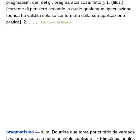
pragmatism, der. del gr. prâgma atos cosa, fatto ]. 1. (filos.)
[corrente di pensiero secondo la quale qualunque speculazione
teorica ha validità solo se confermata dalla sua applicazione
pratica]. 2.… …
Enciclopedia Italiana
pragmatismo
— s. m. Doutrina que toma por critério da verdade
o valor prático e se opõe ao intelectualismo. ‣ Etimologia: inglês