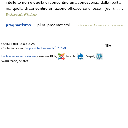
intelletto non è quella di consentire una conoscenza della realtà,
ma quella di consentire un azione efficace su di essa | (est.)… …
Enciclopedia di italiano
pragmatismo
— pl.m. pragmatismi …
Dizionario dei sinonimi e contrari
© Academic, 2000-2026
18+
Contactez-nous:
Support technique
,
RÉCLAME
Dictionnaires exportation
, créé sur PHP,
Joomla,
Drupal,
WordPress, MODx.